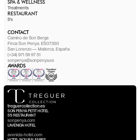
SPA & WELLNESS
Treatments
RESTAURANT
5's
CONTACT
Camino de Son Berga
Finca Son Penya. ES07350
San Lorenzo — Mallorca, España
(+34) 971 59 97 51
sonpenya@sonpenya.es
AWARDS
treguercollection.es
SON PENYA PETIT HOTEL
5'S RESTAURANT
sonpenya.com
L'AVENIDA HOTEL
avenida-hotel.com
HOTEL NOU BALEARES